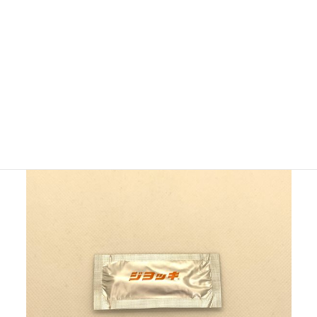
50mg
無水カフェイン
成分・分量 1瓶（50ml）中
小野薬品工業の公式ホームページはこちらから
ジヨッキ【第三類医薬品】