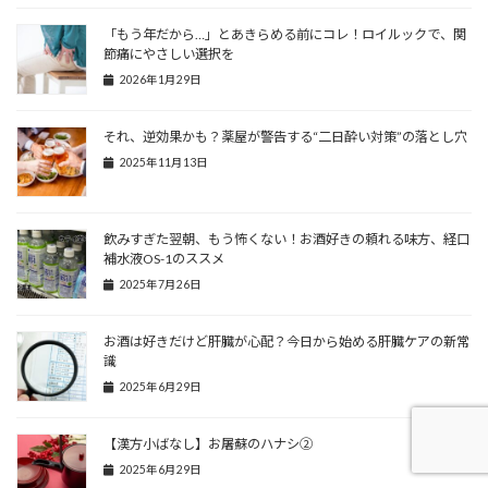
「もう年だから…」とあきらめる前にコレ！ロイルックで、関
節痛にやさしい選択を
2026年1月29日
それ、逆効果かも？薬屋が警告する“二日酔い対策”の落とし穴
2025年11月13日
飲みすぎた翌朝、もう怖くない！お酒好きの頼れる味方、経口
補水液OS-1のススメ
2025年7月26日
お酒は好きだけど肝臓が心配？今日から始める肝臓ケアの新常
識
2025年6月29日
【漢方小ばなし】お屠蘇のハナシ②
2025年6月29日