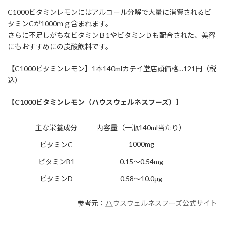
C1000ビタミンレモンにはアルコール分解で大量に消費されるビ
タミンCが1000ｍｇ含まれます。
さらに不足しがちなビタミンＢ1やビタミンＤも配合された、美容
にもおすすめにの炭酸飲料です。
【C1000ビタミンレモン】1本140mlカテイ堂店頭価格…121円（税
込）
【C1000ビタミンレモン（ハウスウェルネスフーズ）】
主な栄養成分
内容量（一瓶140ml当たり）
1000mg
ビタミンC
ビタミンB1
0.15～0.54mg
ビタミンD
0.58～10.0μg
参考元：
ハウスウェルネスフーズ公式サイト