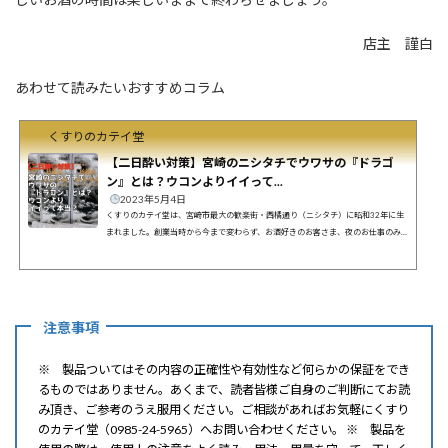
店主 謹白
あわせて読みたいおすすめコラム
くすりのカテイ堂
【二日酔い対策】宮崎のニシタチでウワサの『ドラゴ
ン』とは？ウコンよりイイって...
2023年5月4日
くすりのカテイ堂は、宮崎市最大の歓楽街・西橘通り（ニシタチ）に昭和32年に生
まれました。創業当時から今まで変わらず、お酒好きのお客さま、夜のお仕事のみ
なさんの健康を支えてきました。カテイ堂 店主ようやく飲み会も解禁になりました
ね！久しぶりではしゃぎすぎたり、つい飲みすぎたりしていませんか？お客さま最
近年のせいか、次の日に残るなあお客さまとことん飲みたい！けど明日が不安…お客
さま飲み会は大好きだけど、あんまりお酒は強くないんです！こんなお悩みなら飲
み会の前に、ぜひ宮崎 ニシタチのカテイ堂にお立ち寄り...
注意事項
※ 製品ついてはその内容の正確性や有効性など何らかの保証をでき
るものではありません。あくまで、読者皆様ご自身のご判断にてお読
み頂き、ご参考のうえ服用ください。ご相談があればお気軽にくすり
のカテイ堂（0985-24-5965）へお問い合わせください。 ※ 製品を