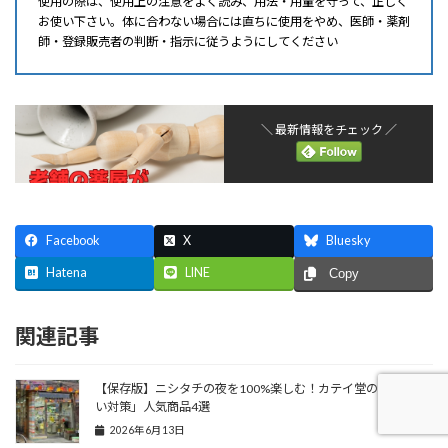
使用の際は、使用上の注意をよく読み、用法・用量を守って、正しく
お使い下さい。体に合わない場合には直ちに使用をやめ、医師・薬剤
師・登録販売者の判断・指示に従うようにしてください
＼ 最新情報をチェック ／
Facebook
X
Bluesky
Hatena
LINE
Copy
関連記事
【保存版】ニシタチの夜を100%楽しむ！カテイ堂の「二日酔
い対策」人気商品4選
2026年6月13日