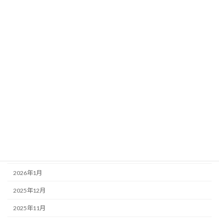
カテイ堂店主の漢方のハナシ
ニチタチ今昔
ホノミ漢方
二日酔い
取扱商品
アーカイブ
2026年6月
2026年5月
2026年3月
2026年1月
2025年12月
2025年11月