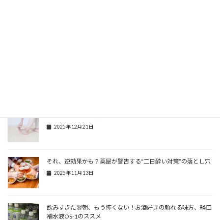
【店主日記】「年のせい」じゃなかった！鼻の薬で「耳」がス
ッキリした驚きのワケ
2026年3月1日
「もう年だから…」とあきらめる前にコレ！ロイルックで、関
節痛にやさしい選択を
2026年1月29日
足がつる人必見！漢方で『すぐ』に効く治療法
2025年12月21日
それ、逆効果かも？薬屋が警告する“二日酔い対策”の落とし穴
2025年11月13日
飲みすぎた翌朝、もう怖くない！お酒好きの頼れる味方、経口
補水液OS-1のススメ