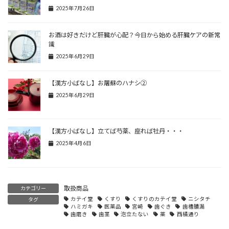
2025年7月26日
お酒は好きだけど肝臓が心配？今日から始める肝臓ケアの新常
識
2025年6月29日
【漢方小ばなし】お屠蘇のハナシ②
2025年6月29日
【漢方小ばなし】立てば芍薬、座れば牡丹・・・
2025年4月6日
取扱商品
カテゴリー
カテイ堂
くすり
くすりのカテイ堂
ニシタチ
タグ
ハミガキ
医薬品
宮崎
歯ぐき
歯槽膿漏
歯磨き
歯茎
泡立たない
薬
西橘通り