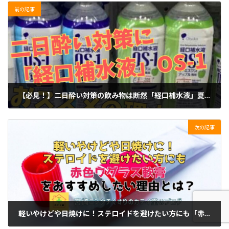
前の記事
【必見！】二日酔い対策の飲み物は断然「経口補水液」夏の飲み会にOS-1が必携の理由とは？
2023年7月22日
次の記事
軽いやけどや日焼けに！ステロイドを避けたい方にも「赤色ワグラス軟膏」おすすめしたい理由とは？